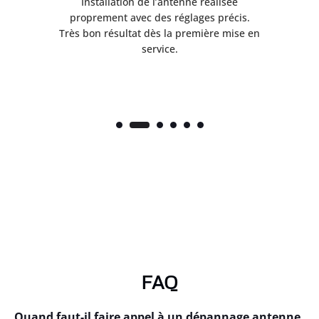
ès
Installation de l’antenne réalisée
nte
proprement avec des réglages précis.
.
Très bon résultat dès la première mise en
service.
FAQ
Quand faut-il faire appel à un dépannage antenne