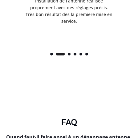
ès
Installation de l’antenne réalisée
nte
proprement avec des réglages précis.
.
Très bon résultat dès la première mise en
service.
FAQ
Quand faut-il faire appel à un dépannage antenne