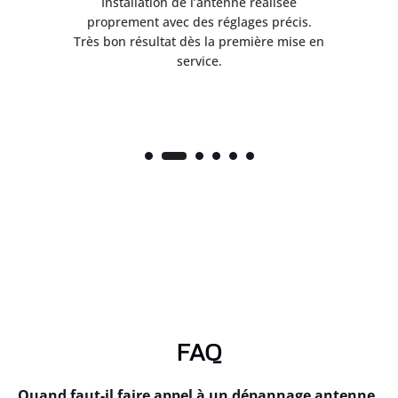
ès
Installation de l’antenne réalisée
nte
proprement avec des réglages précis.
.
Très bon résultat dès la première mise en
service.
FAQ
Quand faut-il faire appel à un dépannage antenne