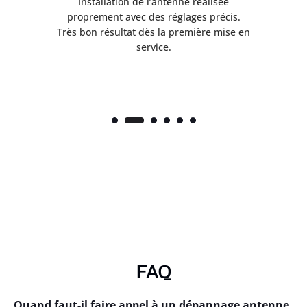
ès
Installation de l’antenne réalisée
nte
proprement avec des réglages précis.
.
Très bon résultat dès la première mise en
service.
FAQ
Quand faut-il faire appel à un dépannage antenne