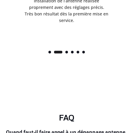
ès
Installation de l’antenne réalisée
nte
proprement avec des réglages précis.
.
Très bon résultat dès la première mise en
service.
FAQ
Quand faut-il faire appel à un dépannage antenne