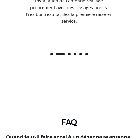
ès
Installation de l’antenne réalisée
nte
proprement avec des réglages précis.
.
Très bon résultat dès la première mise en
service.
FAQ
Quand faut-il faire appel à un dépannage antenne