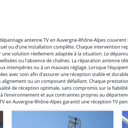
t dépannage antenne TV en Auvergne-Rhône-Alpes couvrent l’
ctuel ou d’une installation complète. Chaque intervention rep
r une solution réellement adaptée à la situation. Le dépa
ellisées ou l’absence de chaînes. La réparation antenne télév
 aux intempéries ou à un mauvais réglage. Lorsque l’équipeme
ées avec soin afin d’assurer une réception stable et durabl
ais alignement ou un composant défaillant. Chaque prestati
ité de réception optimale, sans compromis sur la fiabilité. 
, à l’environnement et aux contraintes propres au départe
 TV en Auvergne-Rhône-Alpes garantit une réception TV pen