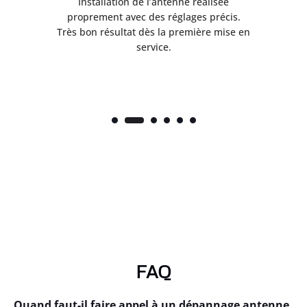
ès
Installation de l’antenne réalisée
nte
proprement avec des réglages précis.
.
Très bon résultat dès la première mise en
service.
FAQ
Quand faut-il faire appel à un dépannage antenne