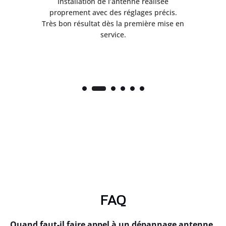
ès
Installation de l’antenne réalisée
nte
proprement avec des réglages précis.
.
Très bon résultat dès la première mise en
service.
FAQ
Quand faut-il faire appel à un dépannage antenne