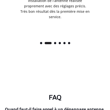
ès
Installation de l’antenne réalisée
nte
proprement avec des réglages précis.
.
Très bon résultat dès la première mise en
service.
FAQ
Quand faut-il faire appel à un dépannage antenne