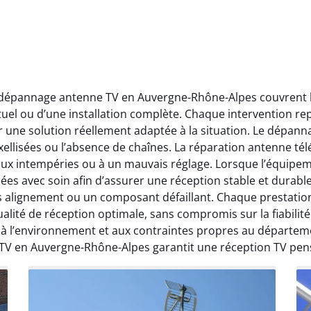
t dépannage antenne TV en Auvergne-Rhône-Alpes couvrent l’
ctuel ou d’une installation complète. Chaque intervention rep
r une solution réellement adaptée à la situation. Le dépa
ellisées ou l’absence de chaînes. La réparation antenne télév
 aux intempéries ou à un mauvais réglage. Lorsque l’équipeme
ées avec soin afin d’assurer une réception stable et durabl
ais alignement ou un composant défaillant. Chaque prestati
ité de réception optimale, sans compromis sur la fiabilité. 
, à l’environnement et aux contraintes propres au départe
 TV en Auvergne-Rhône-Alpes garantit une réception TV pen