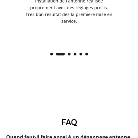
ès
Installation de l’antenne réalisée
nte
proprement avec des réglages précis.
.
Très bon résultat dès la première mise en
service.
FAQ
Quand faut-il faire appel à un dépannage antenne