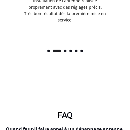
ès
Installation de l’antenne réalisée
nte
proprement avec des réglages précis.
.
Très bon résultat dès la première mise en
service.
FAQ
Quand faut-il faire appel à un dépannage antenne