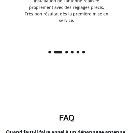
ès
Installation de l’antenne réalisée
nte
proprement avec des réglages précis.
.
Très bon résultat dès la première mise en
service.
FAQ
Quand faut-il faire appel à un dépannage antenne