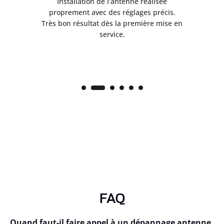
ès
Installation de l’antenne réalisée
nte
proprement avec des réglages précis.
.
Très bon résultat dès la première mise en
service.
FAQ
Quand faut-il faire appel à un dépannage antenne