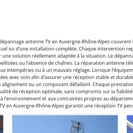
t dépannage antenne TV en Auvergne-Rhône-Alpes couvrent l’
ctuel ou d’une installation complète. Chaque intervention rep
r une solution réellement adaptée à la situation. Le dépa
ellisées ou l’absence de chaînes. La réparation antenne télév
 aux intempéries ou à un mauvais réglage. Lorsque l’équipeme
ées avec soin afin d’assurer une réception stable et durabl
ais alignement ou un composant défaillant. Chaque prestati
ité de réception optimale, sans compromis sur la fiabilité. 
, à l’environnement et aux contraintes propres au départe
 TV en Auvergne-Rhône-Alpes garantit une réception TV pen