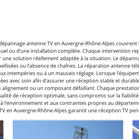
t dépannage antenne TV en Auvergne-Rhône-Alpes couvrent l’
ctuel ou d’une installation complète. Chaque intervention rep
r une solution réellement adaptée à la situation. Le dépa
ellisées ou l’absence de chaînes. La réparation antenne télév
 aux intempéries ou à un mauvais réglage. Lorsque l’équipeme
ées avec soin afin d’assurer une réception stable et durabl
ais alignement ou un composant défaillant. Chaque prestati
ité de réception optimale, sans compromis sur la fiabilité. 
, à l’environnement et aux contraintes propres au départe
 TV en Auvergne-Rhône-Alpes garantit une réception TV pen