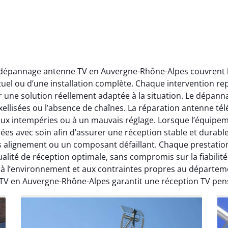
t dépannage antenne TV en Auvergne-Rhône-Alpes couvrent l’
ctuel ou d’une installation complète. Chaque intervention rep
r une solution réellement adaptée à la situation. Le dépa
ellisées ou l’absence de chaînes. La réparation antenne télév
 aux intempéries ou à un mauvais réglage. Lorsque l’équipeme
ées avec soin afin d’assurer une réception stable et durabl
ais alignement ou un composant défaillant. Chaque prestati
ité de réception optimale, sans compromis sur la fiabilité. 
, à l’environnement et aux contraintes propres au départe
 TV en Auvergne-Rhône-Alpes garantit une réception TV pen