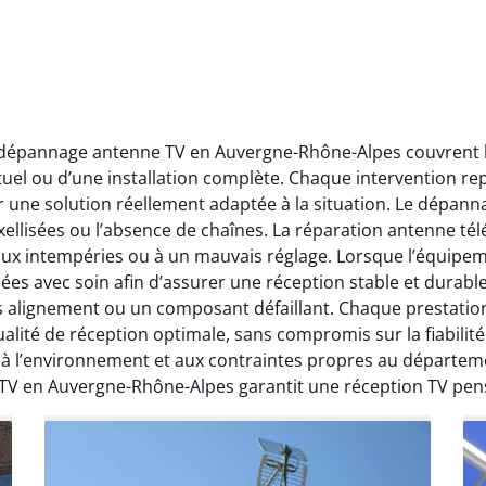
t dépannage antenne TV en Auvergne-Rhône-Alpes couvrent l’
ctuel ou d’une installation complète. Chaque intervention rep
r une solution réellement adaptée à la situation. Le dépa
ellisées ou l’absence de chaînes. La réparation antenne télév
 aux intempéries ou à un mauvais réglage. Lorsque l’équipeme
ées avec soin afin d’assurer une réception stable et durabl
ais alignement ou un composant défaillant. Chaque prestati
ité de réception optimale, sans compromis sur la fiabilité. 
, à l’environnement et aux contraintes propres au départe
 TV en Auvergne-Rhône-Alpes garantit une réception TV pen