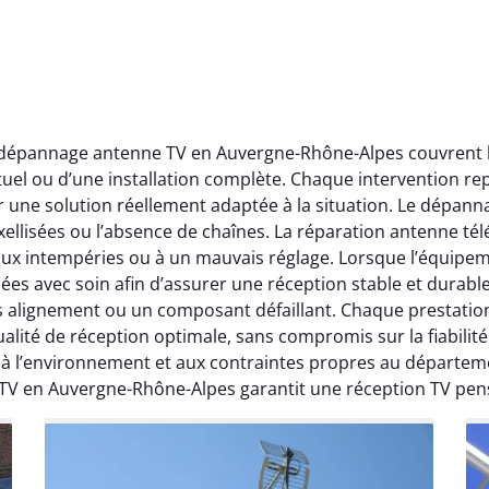
t dépannage antenne TV en Auvergne-Rhône-Alpes couvrent l’
ctuel ou d’une installation complète. Chaque intervention rep
r une solution réellement adaptée à la situation. Le dépa
ellisées ou l’absence de chaînes. La réparation antenne télév
 aux intempéries ou à un mauvais réglage. Lorsque l’équipeme
ées avec soin afin d’assurer une réception stable et durabl
ais alignement ou un composant défaillant. Chaque prestati
ité de réception optimale, sans compromis sur la fiabilité. 
, à l’environnement et aux contraintes propres au départe
 TV en Auvergne-Rhône-Alpes garantit une réception TV pen