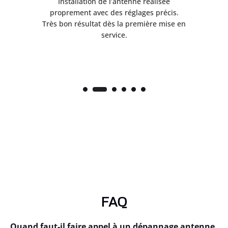
ès
Installation de l’antenne réalisée
nte
proprement avec des réglages précis.
.
Très bon résultat dès la première mise en
service.
FAQ
Quand faut-il faire appel à un dépannage antenne