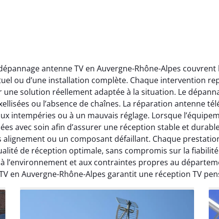
t dépannage antenne TV en Auvergne-Rhône-Alpes couvrent l’
ctuel ou d’une installation complète. Chaque intervention rep
r une solution réellement adaptée à la situation. Le dépa
ellisées ou l’absence de chaînes. La réparation antenne télév
 aux intempéries ou à un mauvais réglage. Lorsque l’équipeme
ées avec soin afin d’assurer une réception stable et durabl
ais alignement ou un composant défaillant. Chaque prestati
ité de réception optimale, sans compromis sur la fiabilité. 
, à l’environnement et aux contraintes propres au départe
 TV en Auvergne-Rhône-Alpes garantit une réception TV pen