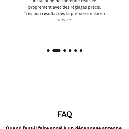
ès
Installation de l’antenne réalisée
nte
proprement avec des réglages précis.
.
Très bon résultat dès la première mise en
service.
FAQ
Quand faut-il faire appel à un dépannage antenne