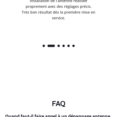
ès
Installation de l’antenne réalisée
nte
proprement avec des réglages précis.
.
Très bon résultat dès la première mise en
service.
FAQ
Quand faut-il faire appel à un dépannage antenne