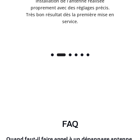
ès
Installation de l’antenne réalisée
nte
proprement avec des réglages précis.
.
Très bon résultat dès la première mise en
service.
FAQ
Quand faut-il faire appel à un dépannage antenne