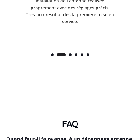
ès
Installation de l’antenne réalisée
nte
proprement avec des réglages précis.
.
Très bon résultat dès la première mise en
service.
FAQ
Quand faut-il faire appel à un dépannage antenne