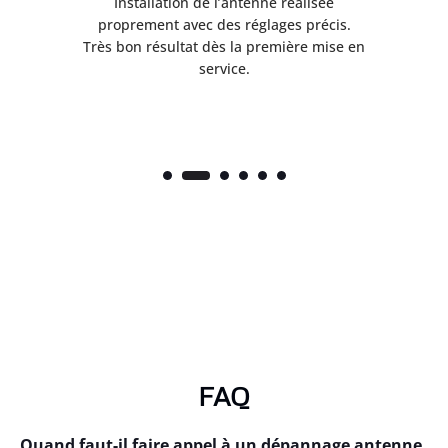
ès
Installation de l’antenne réalisée
nte
proprement avec des réglages précis.
.
Très bon résultat dès la première mise en
service.
FAQ
Quand faut-il faire appel à un dépannage antenne