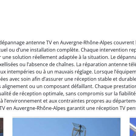
t dépannage antenne TV en Auvergne-Rhône-Alpes couvrent l’
ctuel ou d’une installation complète. Chaque intervention rep
r une solution réellement adaptée à la situation. Le dépa
ellisées ou l’absence de chaînes. La réparation antenne télév
 aux intempéries ou à un mauvais réglage. Lorsque l’équipeme
ées avec soin afin d’assurer une réception stable et durabl
ais alignement ou un composant défaillant. Chaque prestati
ité de réception optimale, sans compromis sur la fiabilité. 
, à l’environnement et aux contraintes propres au départe
 TV en Auvergne-Rhône-Alpes garantit une réception TV pen