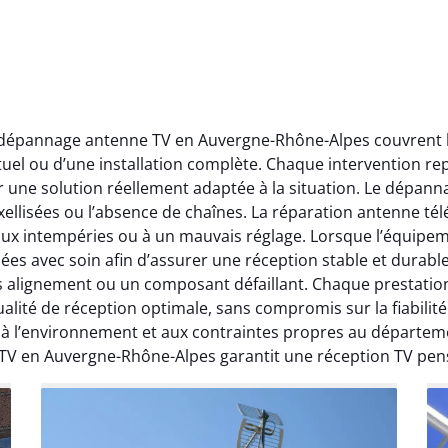
t dépannage antenne TV en Auvergne-Rhône-Alpes couvrent l’
ctuel ou d’une installation complète. Chaque intervention rep
r une solution réellement adaptée à la situation. Le dépa
ellisées ou l’absence de chaînes. La réparation antenne télév
 aux intempéries ou à un mauvais réglage. Lorsque l’équipeme
ées avec soin afin d’assurer une réception stable et durabl
ais alignement ou un composant défaillant. Chaque prestati
ité de réception optimale, sans compromis sur la fiabilité. 
, à l’environnement et aux contraintes propres au départe
 TV en Auvergne-Rhône-Alpes garantit une réception TV pen