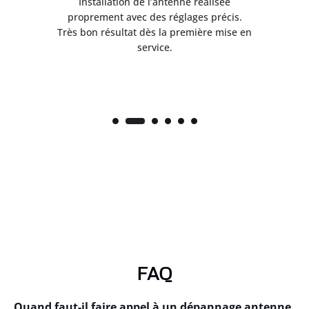
ès
Installation de l’antenne réalisée
nte
proprement avec des réglages précis.
.
Très bon résultat dès la première mise en
service.
FAQ
Quand faut-il faire appel à un dépannage antenne