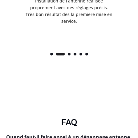
ès
Installation de l’antenne réalisée
nte
proprement avec des réglages précis.
.
Très bon résultat dès la première mise en
service.
FAQ
Quand faut-il faire appel à un dépannage antenne