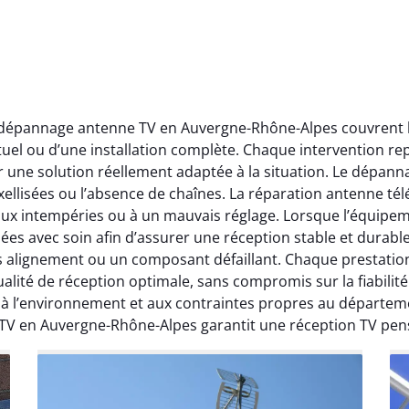
t dépannage antenne TV en Auvergne-Rhône-Alpes couvrent l’
ctuel ou d’une installation complète. Chaque intervention rep
r une solution réellement adaptée à la situation. Le dépa
ellisées ou l’absence de chaînes. La réparation antenne télév
 aux intempéries ou à un mauvais réglage. Lorsque l’équipeme
ées avec soin afin d’assurer une réception stable et durabl
ais alignement ou un composant défaillant. Chaque prestati
ité de réception optimale, sans compromis sur la fiabilité. 
, à l’environnement et aux contraintes propres au départe
 TV en Auvergne-Rhône-Alpes garantit une réception TV pen