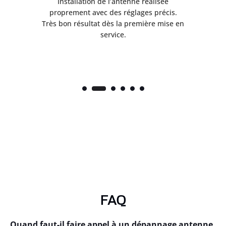
ès
Installation de l’antenne réalisée
nte
proprement avec des réglages précis.
.
Très bon résultat dès la première mise en
service.
FAQ
Quand faut-il faire appel à un dépannage antenne