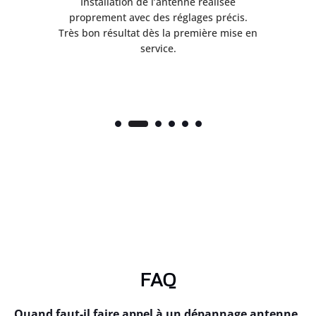
ès
Installation de l’antenne réalisée
nte
proprement avec des réglages précis.
.
Très bon résultat dès la première mise en
service.
FAQ
Quand faut-il faire appel à un dépannage antenne