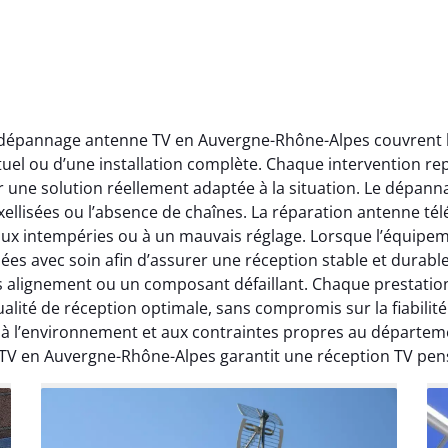
t dépannage antenne TV en Auvergne-Rhône-Alpes couvrent l’
ctuel ou d’une installation complète. Chaque intervention rep
r une solution réellement adaptée à la situation. Le dépa
ellisées ou l’absence de chaînes. La réparation antenne télév
 aux intempéries ou à un mauvais réglage. Lorsque l’équipeme
ées avec soin afin d’assurer une réception stable et durabl
ais alignement ou un composant défaillant. Chaque prestati
ité de réception optimale, sans compromis sur la fiabilité. 
, à l’environnement et aux contraintes propres au départe
 TV en Auvergne-Rhône-Alpes garantit une réception TV pen