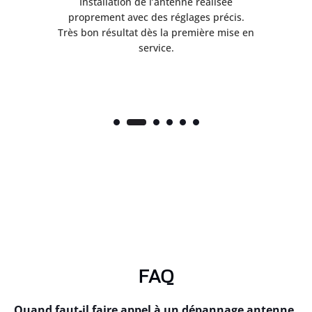
ès
Installation de l’antenne réalisée
nte
proprement avec des réglages précis.
.
Très bon résultat dès la première mise en
service.
FAQ
Quand faut-il faire appel à un dépannage antenne