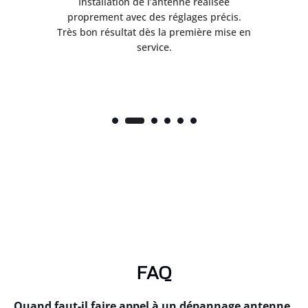
ès
Installation de l’antenne réalisée
nte
proprement avec des réglages précis.
.
Très bon résultat dès la première mise en
service.
FAQ
Quand faut-il faire appel à un dépannage antenne