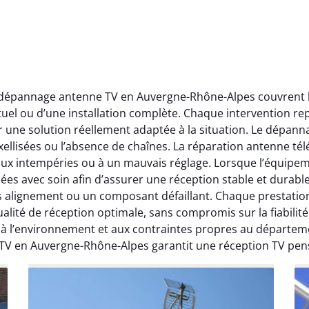
t dépannage antenne TV en Auvergne-Rhône-Alpes couvrent l’
ctuel ou d’une installation complète. Chaque intervention rep
r une solution réellement adaptée à la situation. Le dépa
ellisées ou l’absence de chaînes. La réparation antenne télév
 aux intempéries ou à un mauvais réglage. Lorsque l’équipeme
ées avec soin afin d’assurer une réception stable et durabl
ais alignement ou un composant défaillant. Chaque prestati
ité de réception optimale, sans compromis sur la fiabilité. 
, à l’environnement et aux contraintes propres au départe
 TV en Auvergne-Rhône-Alpes garantit une réception TV pen