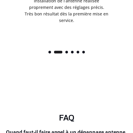
ès
Installation de l’antenne réalisée
nte
proprement avec des réglages précis.
.
Très bon résultat dès la première mise en
service.
FAQ
Quand faut-il faire appel à un dépannage antenne