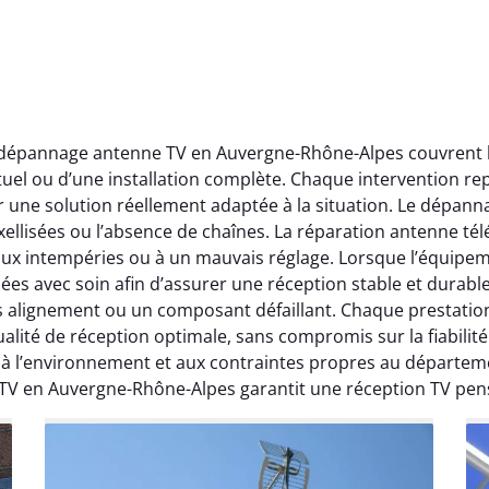
t dépannage antenne TV en Auvergne-Rhône-Alpes couvrent l’
ctuel ou d’une installation complète. Chaque intervention rep
r une solution réellement adaptée à la situation. Le dépa
ellisées ou l’absence de chaînes. La réparation antenne télév
 aux intempéries ou à un mauvais réglage. Lorsque l’équipeme
ées avec soin afin d’assurer une réception stable et durabl
ais alignement ou un composant défaillant. Chaque prestati
ité de réception optimale, sans compromis sur la fiabilité. 
, à l’environnement et aux contraintes propres au départe
 TV en Auvergne-Rhône-Alpes garantit une réception TV pen