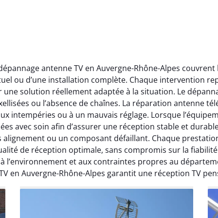
t dépannage antenne TV en Auvergne-Rhône-Alpes couvrent l’
ctuel ou d’une installation complète. Chaque intervention rep
r une solution réellement adaptée à la situation. Le dépa
ellisées ou l’absence de chaînes. La réparation antenne télév
 aux intempéries ou à un mauvais réglage. Lorsque l’équipeme
ées avec soin afin d’assurer une réception stable et durabl
ais alignement ou un composant défaillant. Chaque prestati
ité de réception optimale, sans compromis sur la fiabilité. 
, à l’environnement et aux contraintes propres au départe
 TV en Auvergne-Rhône-Alpes garantit une réception TV pen