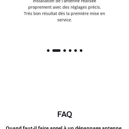
ès
Installation de l’antenne réalisée
nte
proprement avec des réglages précis.
.
Très bon résultat dès la première mise en
service.
FAQ
Quand faut-il faire appel à un dépannage antenne