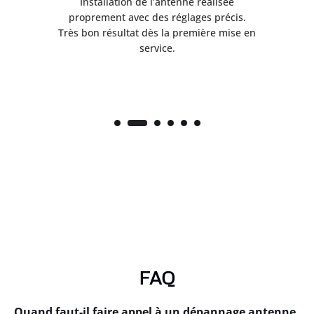
ès
Installation de l’antenne réalisée
nte
proprement avec des réglages précis.
.
Très bon résultat dès la première mise en
service.
FAQ
Quand faut-il faire appel à un dépannage antenne