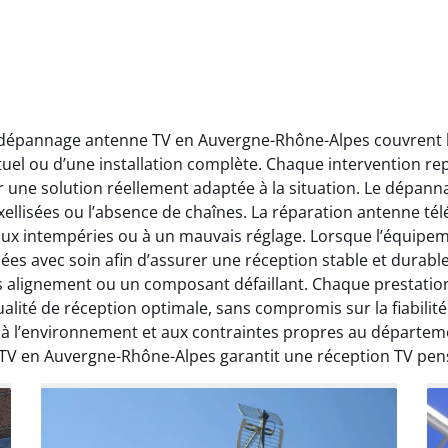
t dépannage antenne TV en Auvergne-Rhône-Alpes couvrent l’
ctuel ou d’une installation complète. Chaque intervention rep
r une solution réellement adaptée à la situation. Le dépa
ellisées ou l’absence de chaînes. La réparation antenne télév
 aux intempéries ou à un mauvais réglage. Lorsque l’équipeme
ées avec soin afin d’assurer une réception stable et durabl
ais alignement ou un composant défaillant. Chaque prestati
ité de réception optimale, sans compromis sur la fiabilité. 
, à l’environnement et aux contraintes propres au départe
 TV en Auvergne-Rhône-Alpes garantit une réception TV pen