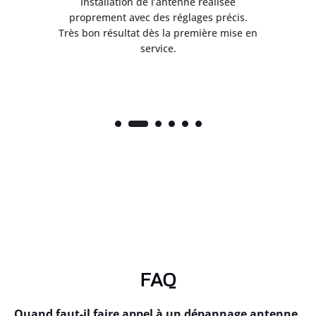
ès
Installation de l’antenne réalisée
nte
proprement avec des réglages précis.
.
Très bon résultat dès la première mise en
service.
FAQ
Quand faut-il faire appel à un dépannage antenne