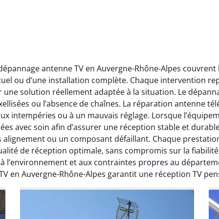
t dépannage antenne TV en Auvergne-Rhône-Alpes couvrent l’
ctuel ou d’une installation complète. Chaque intervention rep
r une solution réellement adaptée à la situation. Le dépa
ellisées ou l’absence de chaînes. La réparation antenne télév
 aux intempéries ou à un mauvais réglage. Lorsque l’équipeme
ées avec soin afin d’assurer une réception stable et durabl
ais alignement ou un composant défaillant. Chaque prestati
ité de réception optimale, sans compromis sur la fiabilité. 
, à l’environnement et aux contraintes propres au départe
 TV en Auvergne-Rhône-Alpes garantit une réception TV pen