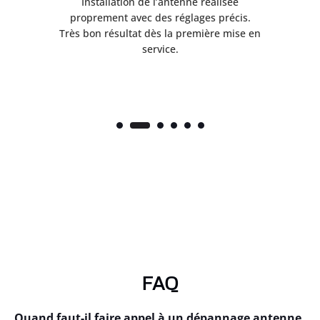
ès
Installation de l’antenne réalisée
nte
proprement avec des réglages précis.
.
Très bon résultat dès la première mise en
service.
FAQ
Quand faut-il faire appel à un dépannage antenne