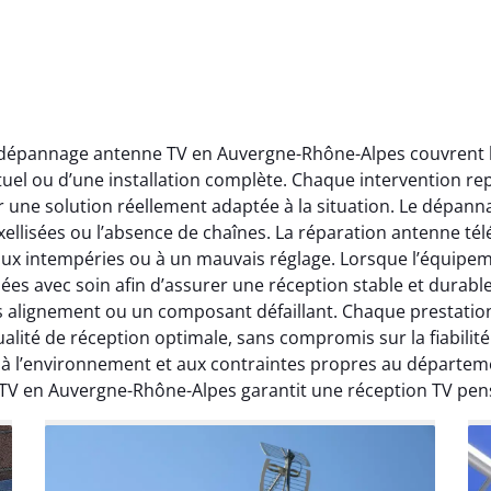
t dépannage antenne TV en Auvergne-Rhône-Alpes couvrent l’
ctuel ou d’une installation complète. Chaque intervention rep
r une solution réellement adaptée à la situation. Le dépa
ellisées ou l’absence de chaînes. La réparation antenne télév
 aux intempéries ou à un mauvais réglage. Lorsque l’équipeme
ées avec soin afin d’assurer une réception stable et durabl
ais alignement ou un composant défaillant. Chaque prestati
ité de réception optimale, sans compromis sur la fiabilité. 
, à l’environnement et aux contraintes propres au départe
 TV en Auvergne-Rhône-Alpes garantit une réception TV pen