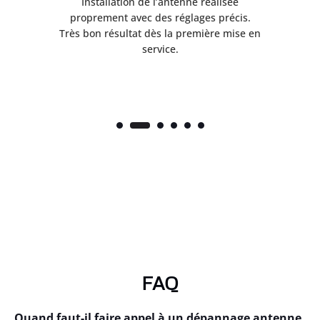
ès
Installation de l’antenne réalisée
nte
proprement avec des réglages précis.
.
Très bon résultat dès la première mise en
service.
FAQ
Quand faut-il faire appel à un dépannage antenne