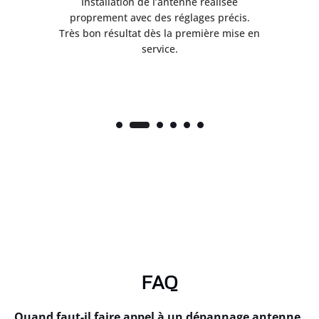
ès
Installation de l’antenne réalisée
nte
proprement avec des réglages précis.
.
Très bon résultat dès la première mise en
service.
FAQ
Quand faut-il faire appel à un dépannage antenne